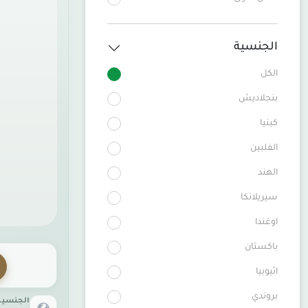
الجنسية
الكل
بنجلاديش
كينيا
الفلبين
الهند
سيريلانكا
اوغندا
باكستان
اثيوبيا
بروندي
الجنسية