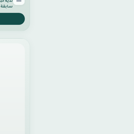
لدية خب
سابقة