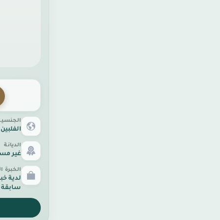
الجنسية
الفلبين
الديانة
غير مس
الخبرة ا
لدية خب
سابقة