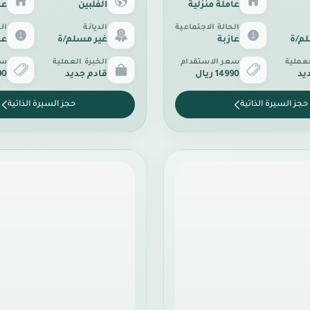
عاملة منزلية
الفلبين
عا
الحالة الاجتماعية
الديانة
ال
لم/ة
عازبة
غير مسلم/ة
عا
لعملية
سعر الاستقدام
الخبرة العملية
سع
يد
14990 ريال
قادم جديد
990
حجز السيرة الذاتية
حجز السيرة الذاتية