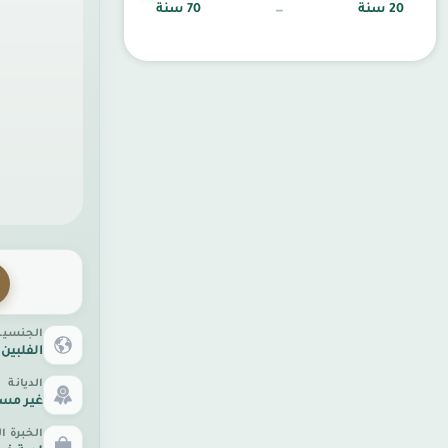
20 سنة
70 سنة
—
الجنسية
الفلبين
الديانة
غير مس
الخبرة ا