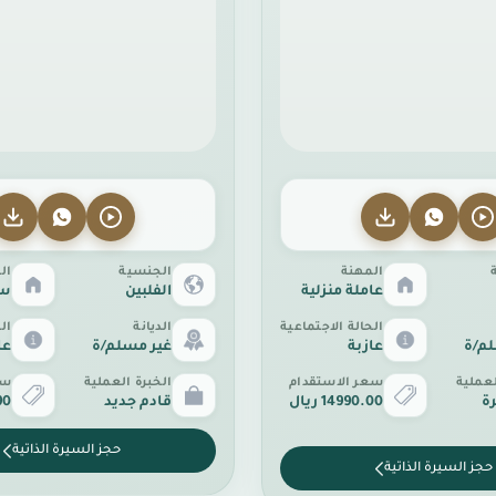
المهنة
الجنسية
ال
عاملة منزلية
الفلبين
سا
الحالة الاجتماعية
الديانة
ال
لم/ة
عازبة
غير مسلم/ة
عا
لعملية
سعر الاستقدام
الخبرة العملية
سع
رة
14990.00 ريال
قادم جديد
990
حجز السيرة الذاتية
حجز السيرة الذاتية