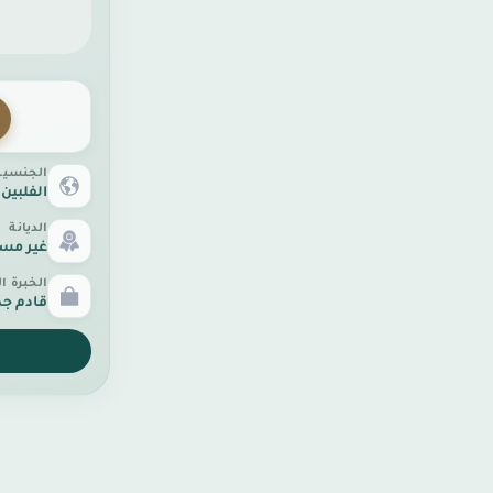
الجنسية
الفلبين
الديانة
غير مس
الخبرة ا
قادم جد