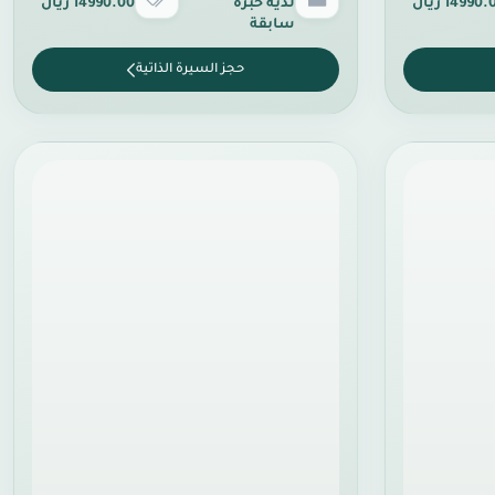
14990 ريال
لدية خبرة
14990.00 ريال
سابقة
حجز السيرة الذاتية