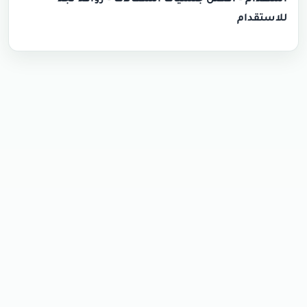
استقدام – أفضل جنسيات الشغالات – روافد نجد
للاستقدام